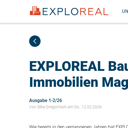
HAUPTNAVIGATION
USER
Direkt
zum
U
ACCOUNT
Inhalt
MENU
GAST
EXPLOREAL Bau
Immobilien Mag
Ausgabe 1-2/26
Von
Silke Gregoritsch
am Do., 12.02.2026
Wie bereits in den vergangenen Jahren hat EXPL