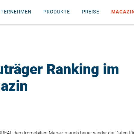
NTERNEHMEN
PRODUKTE
PREISE
MAGAZI
träger Ranking im
azin
OREAL dem Immobilien Magazin auch heuer wieder die Daten fü