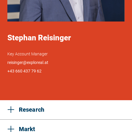
Stephan Reisinger
Key Account Manager
reisinger@exploreal.at
+43 660 437 79 62
Research
Markt