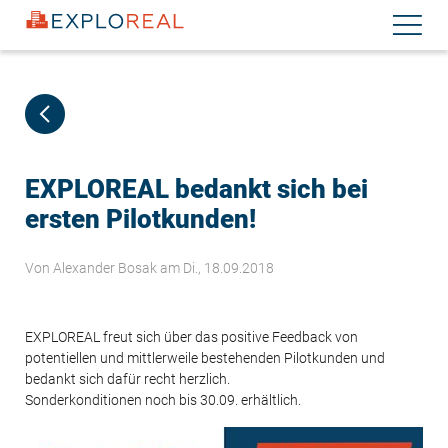
Direkt
Navigati
zum
aktiviere
Inhalt
EXPLOREAL bedankt sich bei
ersten Pilotkunden!
Von
Alexander Bosak
am Di., 18.09.2018
EXPLOREAL freut sich über das positive Feedback von
potentiellen und mittlerweile bestehenden Pilotkunden und
bedankt sich dafür recht herzlich.
Sonderkonditionen noch bis 30.09. erhältlich.