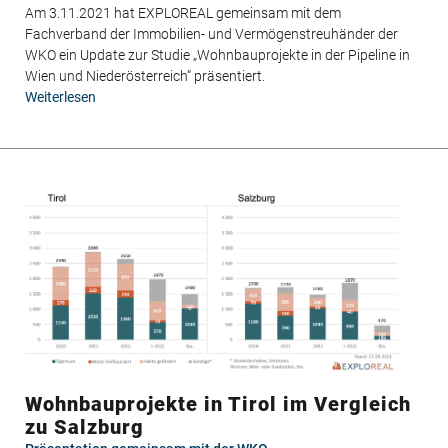
Am 3.11.2021 hat EXPLOREAL gemeinsam mit dem
Fachverband der Immobilien- und Vermögenstreuhänder der
WKO ein Update zur Studie „Wohnbauprojekte in der Pipeline in
Wien und Niederösterreich“ präsentiert.
Weiterlesen
über
Studien-
Update
zu
Wohnbauprojekten
in
Wien
und
Niederösterreich
Wohnbauprojekte in Tirol im Vergleich
zu Salzburg