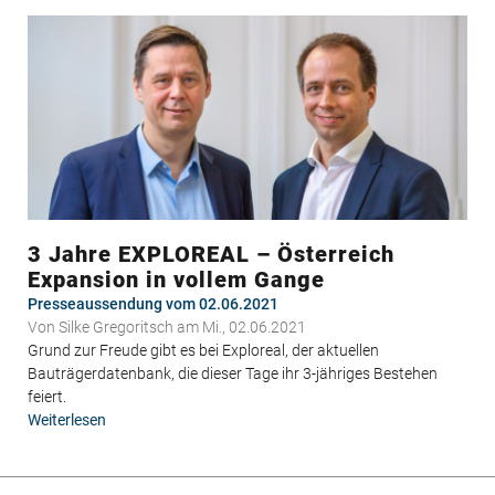
Wohnbauprojekten
in
Kärnten
im
Vergleich
mit
der
Steiermark
3 Jahre EXPLOREAL – Österreich
Expansion in vollem Gange
Presseaussendung vom 02.06.2021
Von
Silke Gregoritsch
am Mi., 02.06.2021
Grund zur Freude gibt es bei Exploreal, der aktuellen
Bauträgerdatenbank, die dieser Tage ihr 3-jähriges Bestehen
feiert.
Weiterlesen
über
3
Jahre
EXPLOREAL