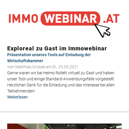
übernimmt
Position
als
Head
of
Sales
Exploreal zu Gast im Immowebinar
Präsentation unseres Tools auf Einladung der
Wirtschaftskammer
Von
Matthias Grosse
am Di., 25.05.2021
Gerne waren wir bei Heimo Rollett virtuell zu Gast und haben
unser Tool und einige Standard-Anwendungsfälle vorgestellt.
Herzlichen Dank für die Einladung und das Interesse bei allen
Teilnehmenden!
Weiterlesen
über
Exploreal
zu
Gast
im
Immowebinar