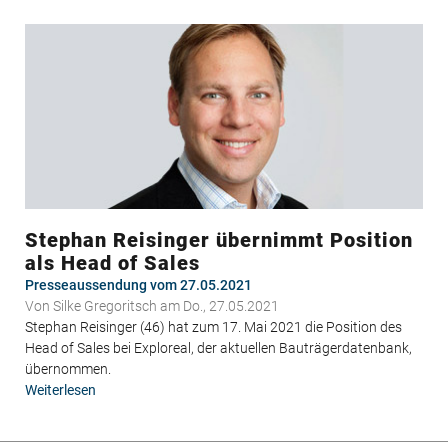
–
Österreich
Expansion
in
vollem
Gange
Stephan Reisinger übernimmt Position
als Head of Sales
Presseaussendung vom 27.05.2021
Von
Silke Gregoritsch
am Do., 27.05.2021
Stephan Reisinger (46) hat zum 17. Mai 2021 die Position des
Head of Sales bei Exploreal, der aktuellen Bauträgerdatenbank,
übernommen.
Weiterlesen
über
Stephan
Reisinger