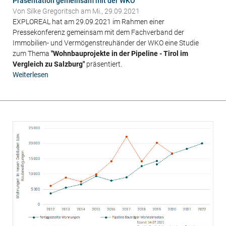
Präsentation gemeinsam mit der WKO
Von
Silke Gregoritsch
am Mi., 29.09.2021
EXPLOREAL hat am 29.09.2021 im Rahmen einer
Pressekonferenz gemeinsam mit dem Fachverband der
Immobilien- und Vermögenstreuhänder der WKO eine Studie
zum Thema
"Wohnbauprojekte in der Pipeline - Tirol im
Vergleich zu Salzburg"
präsentiert.
Weiterlesen
über
Wohnbauprojekte
in
Tirol
im
Vergleich
zu
Salzburg