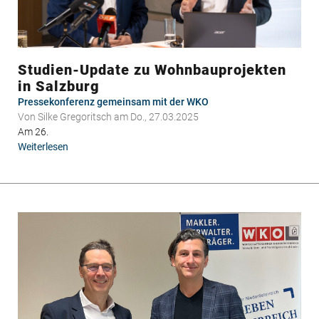
Studien-Update zu Wohnbauprojekten
in Salzburg
Pressekonferenz gemeinsam mit der WKO
Von
Silke Gregoritsch
am Do., 27.03.2025
Am 26.
Weiterlesen
über
Studien-
Update
zu
Wohnbauprojekten
in
Salzburg