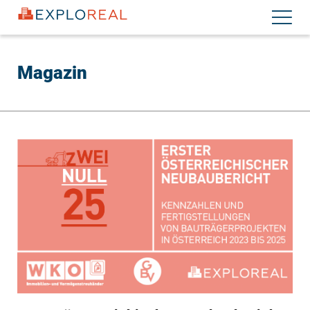
Direkt
Navigati
zum
aktiviere
Inhalt
Magazin