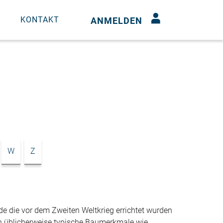
N
KONTAKT
ANMELDEN
W
Z
e die vor dem Zweiten Weltkrieg errichtet wurden
en üblicherweise typische Baumerkmale wie