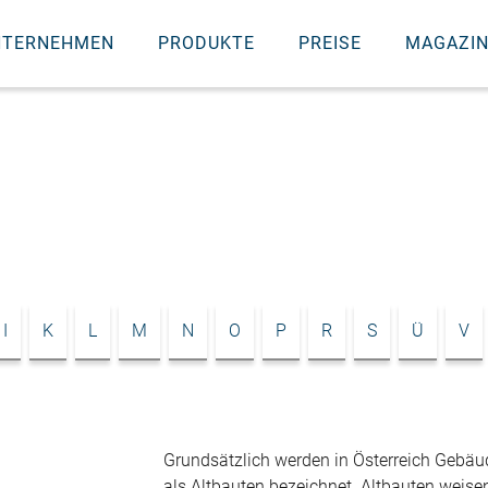
NTERNEHMEN
PRODUKTE
PREISE
MAGAZI
I
K
L
M
N
O
P
R
S
Ü
V
Grundsätzlich werden in Österreich Gebäud
als Altbauten bezeichnet. Altbauten weis