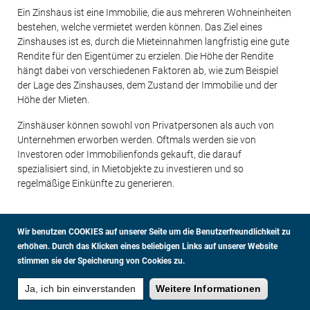
Ein Zinshaus ist eine Immobilie, die aus mehreren Wohneinheiten
bestehen, welche vermietet werden können. Das Ziel eines
Zinshauses ist es, durch die Mieteinnahmen langfristig eine gute
Rendite für den Eigentümer zu erzielen. Die Höhe der Rendite
hängt dabei von verschiedenen Faktoren ab, wie zum Beispiel
der Lage des Zinshauses, dem Zustand der Immobilie und der
Höhe der Mieten.
Zinshäuser können sowohl von Privatpersonen als auch von
Unternehmen erworben werden. Oftmals werden sie von
Investoren oder Immobilienfonds gekauft, die darauf
spezialisiert sind, in Mietobjekte zu investieren und so
regelmäßige Einkünfte zu generieren.
Wir benutzen COOKIES auf unserer Seite um die Benutzerfreundlichkeit zu
erhöhen.
Durch das Klicken eines beliebigen Links auf unserer Website
stimmen sie der Speicherung von Cookies zu.
DATENSCHUTZ
IMPRESSUM
GLOSSAR
FUSSBEREICHSMENÜ
© EXPLOREAL
2026
Ja, ich bin einverstanden
Weitere Informationen